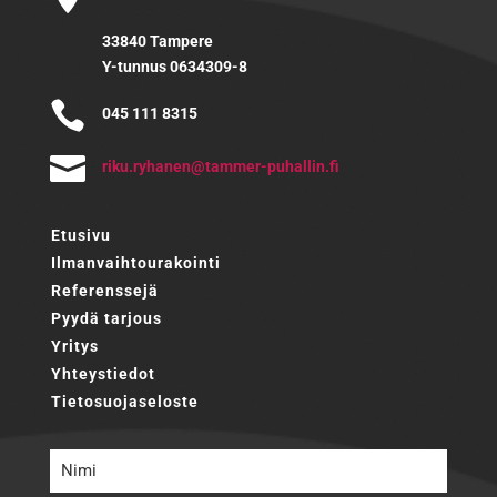
33840 Tampere
Y-tunnus 0634309-8

045 111 8315

r
r.uki
enahy
mat@n
p-rem
llahu
if.ni
Etusivu
Ilmanvaihtourakointi
Referenssejä
Pyydä tarjous
Yritys
Yhteystiedot
Tietosuojaseloste