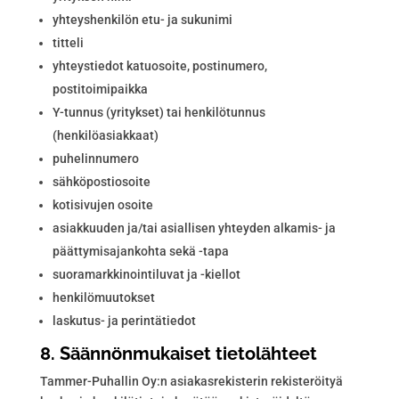
yhteyshenkilön etu- ja sukunimi
titteli
yhteystiedot katuosoite, postinumero,
postitoimipaikka
Y-tunnus (yritykset) tai henkilötunnus
(henkilöasiakkaat)
puhelinnumero
sähköpostiosoite
kotisivujen osoite
asiakkuuden ja/tai asiallisen yhteyden alkamis- ja
päättymisajankohta sekä -tapa
suoramarkkinointiluvat ja -kiellot
henkilömuutokset
laskutus- ja perintätiedot
8. Säännönmukaiset tietolähteet
Tammer-Puhallin Oy:n asiakasrekisterin rekisteröityä