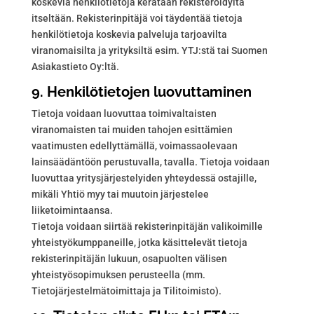
koskevia henkilötietoja kerätään rekisteröidyltä
itseltään. Rekisterinpitäjä voi täydentää tietoja
henkilötietoja koskevia palveluja tarjoavilta
viranomaisilta ja yrityksiltä esim. YTJ:stä tai Suomen
Asiakastieto Oy:ltä.
9. Henkilötietojen luovuttaminen
Tietoja voidaan luovuttaa toimivaltaisten
viranomaisten tai muiden tahojen esittämien
vaatimusten edellyttämällä, voimassaolevaan
lainsäädäntöön perustuvalla, tavalla. Tietoja voidaan
luovuttaa yritysjärjestelyiden yhteydessä ostajille,
mikäli Yhtiö myy tai muutoin järjestelee
liiketoimintaansa.
Tietoja voidaan siirtää rekisterinpitäjän valikoimille
yhteistyökumppaneille, jotka käsittelevät tietoja
rekisterinpitäjän lukuun, osapuolten välisen
yhteistyösopimuksen perusteella (mm.
Tietojärjestelmätoimittaja ja Tilitoimisto).