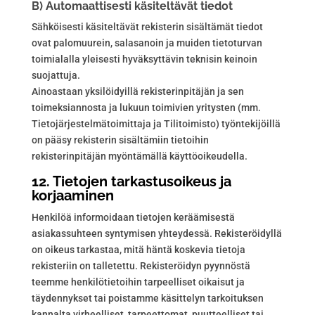
B) Automaattisesti käsiteltävät tiedot
Sähköisesti käsiteltävät rekisterin sisältämät tiedot
ovat palomuurein, salasanoin ja muiden tietoturvan
toimialalla yleisesti hyväksyttävin teknisin keinoin
suojattuja.
Ainoastaan yksilöidyillä rekisterinpitäjän ja sen
toimeksiannosta ja lukuun toimivien yritysten (mm.
Tietojärjestelmätoimittaja ja Tilitoimisto) työntekijöillä
on pääsy rekisterin sisältämiin tietoihin
rekisterinpitäjän myöntämällä käyttöoikeudella.
12. Tietojen tarkastusoikeus ja
korjaaminen
Henkilöä informoidaan tietojen keräämisestä
asiakassuhteen syntymisen yhteydessä. Rekisteröidyllä
on oikeus tarkastaa, mitä häntä koskevia tietoja
rekisteriin on talletettu. Rekisteröidyn pyynnöstä
teemme henkilötietoihin tarpeelliset oikaisut ja
täydennykset tai poistamme käsittelyn tarkoituksen
kannalta virheelliset, tarpeettomat, puutteelliset tai