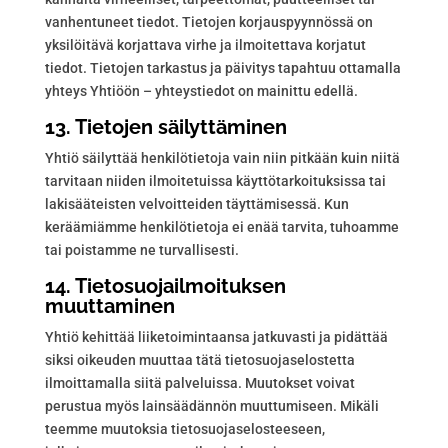
vanhentuneet tiedot. Tietojen korjauspyynnössä on
yksilöitävä korjattava virhe ja ilmoitettava korjatut
tiedot. Tietojen tarkastus ja päivitys tapahtuu ottamalla
yhteys Yhtiöön – yhteystiedot on mainittu edellä.
13. Tietojen säilyttäminen
Yhtiö säilyttää henkilötietoja vain niin pitkään kuin niitä
tarvitaan niiden ilmoitetuissa käyttötarkoituksissa tai
lakisääteisten velvoitteiden täyttämisessä. Kun
keräämiämme henkilötietoja ei enää tarvita, tuhoamme
tai poistamme ne turvallisesti.
14. Tietosuojailmoituksen
muuttaminen
Yhtiö kehittää liiketoimintaansa jatkuvasti ja pidättää
siksi oikeuden muuttaa tätä tietosuojaselostetta
ilmoittamalla siitä palveluissa. Muutokset voivat
perustua myös lainsäädännön muuttumiseen. Mikäli
teemme muutoksia tietosuojaselosteeseen,