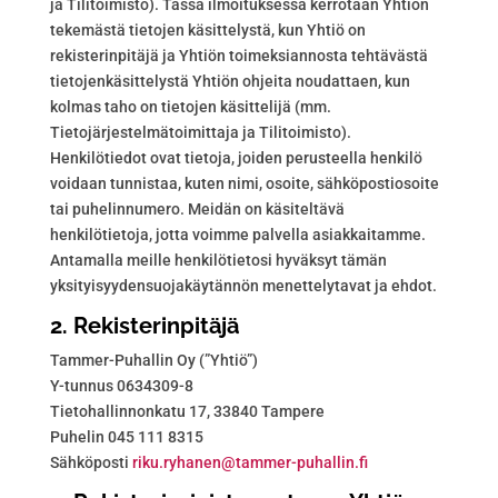
ja Tilitoimisto). Tässä ilmoituksessa kerrotaan Yhtiön
tekemästä tietojen käsittelystä, kun Yhtiö on
rekisterinpitäjä ja Yhtiön toimeksiannosta tehtävästä
tietojenkäsittelystä Yhtiön ohjeita noudattaen, kun
kolmas taho on tietojen käsittelijä (mm.
Tietojärjestelmätoimittaja ja Tilitoimisto).
Henkilötiedot ovat tietoja, joiden perusteella henkilö
voidaan tunnistaa, kuten nimi, osoite, sähköpostiosoite
tai puhelinnumero. Meidän on käsiteltävä
henkilötietoja, jotta voimme palvella asiakkaitamme.
Antamalla meille henkilötietosi hyväksyt tämän
yksityisyydensuojakäytännön menettelytavat ja ehdot.
2. Rekisterinpitäjä
Tammer-Puhallin Oy (”Yhtiö”)
Y-tunnus 0634309-8
Tietohallinnonkatu 17, 33840 Tampere
Puhelin 045 111 8315
Sähköposti
r
r.uki
enahy
mat@n
p-rem
llahu
if.ni