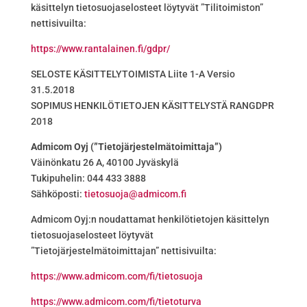
käsittelyn tietosuojaselosteet löytyvät ”Tilitoimiston”
nettisivuilta:
https://www.rantalainen.fi/gdpr/
SELOSTE KÄSITTELYTOIMISTA Liite 1-A Versio
31.5.2018
SOPIMUS HENKILÖTIETOJEN KÄSITTELYSTÄ RANGDPR
2018
Admicom Oyj (”Tietojärjestelmätoimittaja”)
Väinönkatu 26 A, 40100 Jyväskylä
Tukipuhelin: 044 433 3888
Sähköposti:
t
sotei
@ajou
cimda
if.mo
Admicom Oyj:n noudattamat henkilötietojen käsittelyn
tietosuojaselosteet löytyvät
”Tietojärjestelmätoimittajan” nettisivuilta:
https://www.admicom.com/fi/tietosuoja
https://www.admicom.com/fi/tietoturva