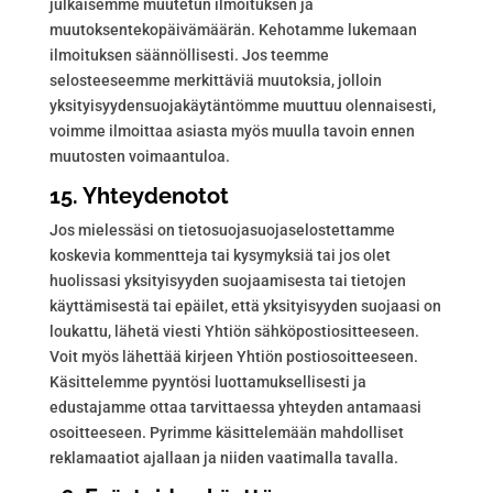
julkaisemme muutetun ilmoituksen ja
muutoksentekopäivämäärän. Kehotamme lukemaan
ilmoituksen säännöllisesti. Jos teemme
selosteeseemme merkittäviä muutoksia, jolloin
yksityisyydensuojakäytäntömme muuttuu olennaisesti,
voimme ilmoittaa asiasta myös muulla tavoin ennen
muutosten voimaantuloa.
15. Yhteydenotot
Jos mielessäsi on tietosuojasuojaselostettamme
koskevia kommentteja tai kysymyksiä tai jos olet
huolissasi yksityisyyden suojaamisesta tai tietojen
käyttämisestä tai epäilet, että yksityisyyden suojaasi on
loukattu, lähetä viesti Yhtiön sähköpostiositteeseen.
Voit myös lähettää kirjeen Yhtiön postiosoitteeseen.
Käsittelemme pyyntösi luottamuksellisesti ja
edustajamme ottaa tarvittaessa yhteyden antamaasi
osoitteeseen. Pyrimme käsittelemään mahdolliset
reklamaatiot ajallaan ja niiden vaatimalla tavalla.