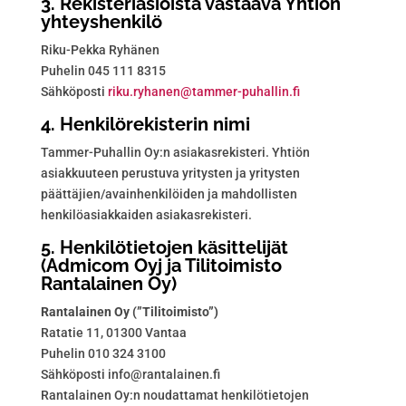
3. Rekisteriasioista vastaava Yhtiön
yhteyshenkilö
Riku-Pekka Ryhänen
Puhelin 045 111 8315
Sähköposti
r
r.uki
enahy
mat@n
p-rem
llahu
if.ni
4. Henkilörekisterin nimi
Tammer-Puhallin Oy:n asiakasrekisteri. Yhtiön
asiakkuuteen perustuva yritysten ja yritysten
päättäjien/avainhenkilöiden ja mahdollisten
henkilöasiakkaiden asiakasrekisteri.
5. Henkilötietojen käsittelijät
(Admicom Oyj ja Tilitoimisto
Rantalainen Oy)
Rantalainen Oy (”Tilitoimisto”)
Ratatie 11, 01300 Vantaa
Puhelin 010 324 3100
Sähköposti
ofni
tnar@
niala
if.ne
Rantalainen Oy:n noudattamat henkilötietojen