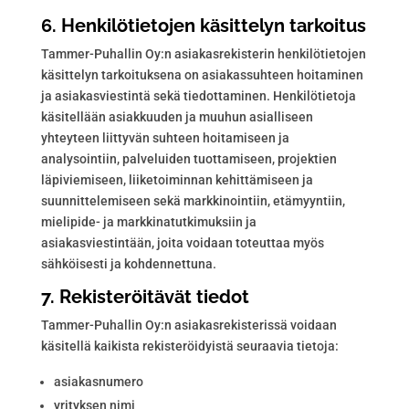
6. Henkilötietojen käsittelyn tarkoitus
Tammer-Puhallin Oy:n asiakasrekisterin henkilötietojen
käsittelyn tarkoituksena on asiakassuhteen hoitaminen
ja asiakasviestintä sekä tiedottaminen. Henkilötietoja
käsitellään asiakkuuden ja muuhun asialliseen
yhteyteen liittyvän suhteen hoitamiseen ja
analysointiin, palveluiden tuottamiseen, projektien
läpiviemiseen, liiketoiminnan kehittämiseen ja
suunnittelemiseen sekä markkinointiin, etämyyntiin,
mielipide- ja markkinatutkimuksiin ja
asiakasviestintään, joita voidaan toteuttaa myös
sähköisesti ja kohdennettuna.
7. Rekisteröitävät tiedot
Tammer-Puhallin Oy:n asiakasrekisterissä voidaan
käsitellä kaikista rekisteröidyistä seuraavia tietoja:
asiakasnumero
yrityksen nimi