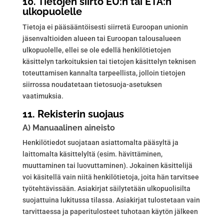
10. Tietojen siirto EU:n tai ETA:n
ulkopuolelle
Tietoja ei pääsääntöisesti siirretä Euroopan unionin
jäsenvaltioiden alueen tai Euroopan talousalueen
ulkopuolelle, ellei se ole edellä henkilötietojen
käsittelyn tarkoituksien tai tietojen käsittelyn teknisen
toteuttamisen kannalta tarpeellista, jolloin tietojen
siirrossa noudatetaan tietosuoja-asetuksen
vaatimuksia.
11. Rekisterin suojaus
A) Manuaalinen aineisto
Henkilötiedot suojataan asiattomalta pääsyltä ja
laittomalta käsittelyltä (esim. hävittäminen,
muuttaminen tai luovuttaminen). Jokainen käsittelijä
voi käsitellä vain niitä henkilötietoja, joita hän tarvitsee
työtehtävissään. Asiakirjat säilytetään ulkopuolisilta
suojattuina lukitussa tilassa. Asiakirjat tulostetaan vain
tarvittaessa ja paperitulosteet tuhotaan käytön jälkeen